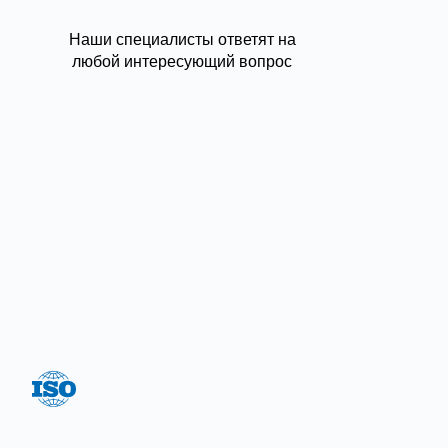
Нужна консультация?
Наши специалисты ответят на
любой интересующий вопрос
Задать вопрос
Цель нашей компании —
предложение широкого ассортимента
товаров и услуг на постоянно
высоком качестве обслуживания.
Система менеджмента качества
соответствует ГОСТ Р ИСО 9001-2015