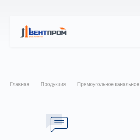
КАТАЛОГ
О
Охладитель фрео
Главная
Продукция
Прямоугольное канальное
—
—