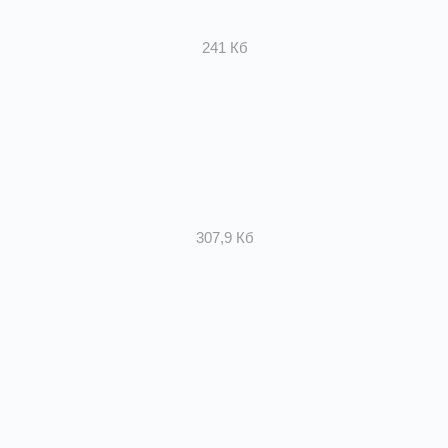
приточные установки
241 Кб
Сертификат ISO
307,9 Кб
Каталоги продукции
Здесь вы можете скачать каталоги
продукции Завода вентиляции Вентпром