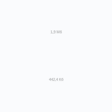
Сертификат системы вентиляции
1,9 Мб
Сертификат щиты
442,4 Кб