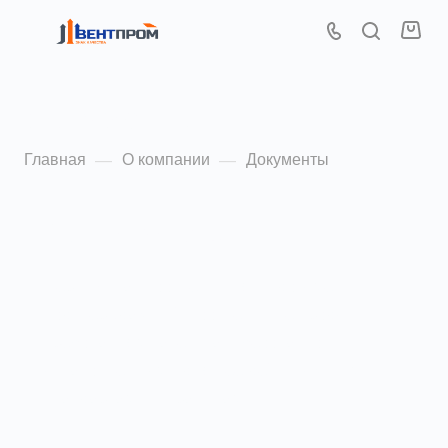
Документы
Главная
О компании
Документы
—
—
Сертификаты
Сертификат соответствия — документ,
подтверждающий соответствие продукции
требованиям качества и безопасности,
установленными для нее действующими
стандартами и правилами.