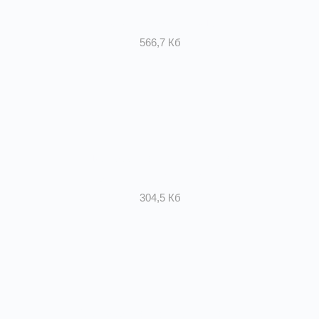
Сертификат ЩУВДУ
566,7 Кб
Декларация соответствия
Частотники WENTPROM
304,5 Кб
Декларация соответствия на